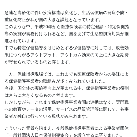
急速な高齢化に伴い疾病構造は変化し、生活習慣病の発症予防・
重症化防止が我が国の大きな課題となっています。
このような中、平成20年から医療保険者に特定健診・特定保健指
導の実施が義務付けられるなど、国をあげて生活習慣病対策が推
進されています。
中でも特定保健指導をはじめとする保健指導に対しては、改善効
果につながるアウトプット、アウトカム効果の向上に大きな期待
が寄せられているものと存じます。
一方、保健指導現場では、これまでも医療保険者からの委託によ
る保健指導事業者の取組みが多くみられていました。
今後、国全体の実施率向上が望まれる中、保健指導事業者の役割
はさらに大きくなるものと考えます。
しかしながら、これまで保健指導事業者間の連携はなく、専門職
への教育やデータの活用、サービスの品質管理等に関して、各事
業者が独自に行っている現状がみられます。
こういった背景を踏まえ、今般保健指導事業者による事業者団体
「一般社団法人日本保健指導協会」を設立するに至りました。